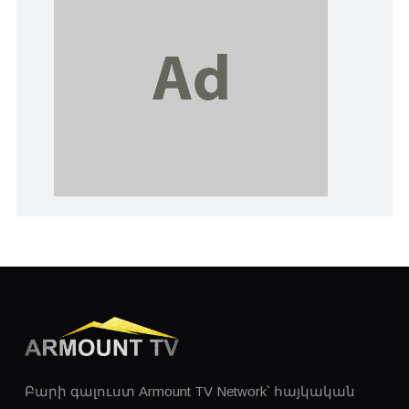
Բարի գալուստ Armount TV Network՝ հայկական