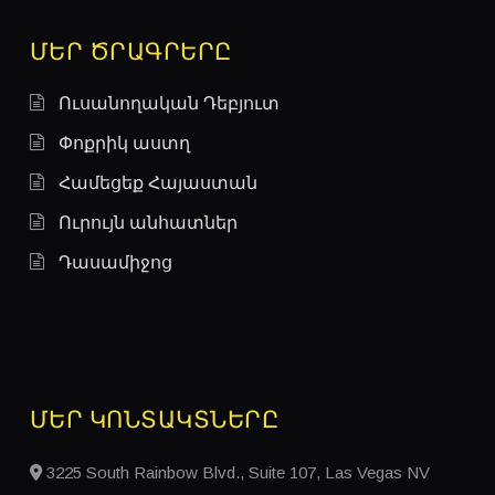
ՄԵՐ ԾՐԱԳՐԵՐԸ
Ուսանողական Դեբյուտ
Փոքրիկ աստղ
Համեցեք Հայաստան
Ուրույն անհատներ
Դասամիջոց
ՄԵՐ ԿՈՆՏԱԿՏՆԵՐԸ
3225 South Rainbow Blvd., Suite 107, Las Vegas NV