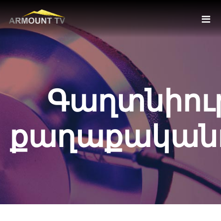
Գաղտնիու
քաղաքականո