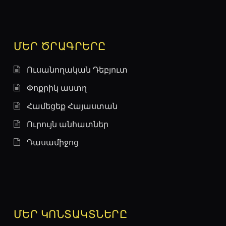
ՄԵՐ ԾՐԱԳՐԵՐԸ
Ուսանողական Դեբյուտ
Փոքրիկ աստղ
Համեցեք Հայաստան
Ուրույն անհատներ
Դասամիջոց
ՄԵՐ ԿՈՆՏԱԿՏՆԵՐԸ