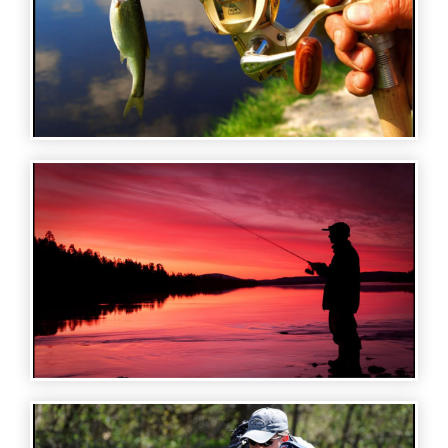
FISHING AND HUNTING - ՁԿՆՈՐՍԱԿԱՆ
ՄՐՑՈՒՅԹ ՁԿՆՈՐՍԱԿԱՆ ԱԿՈՒՄԲՈՒՄ