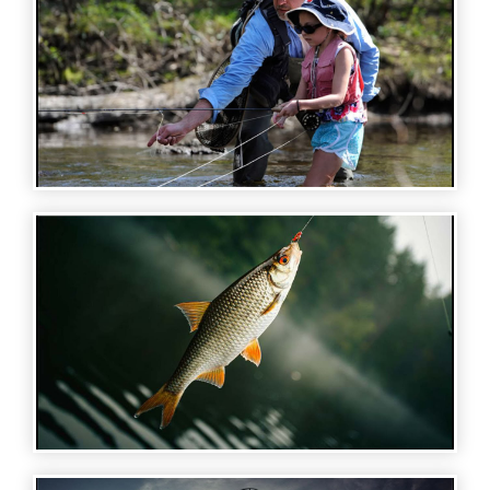
FISHING AND HUNTING - ԳԻՇԵՐԱՅԻՆ
ՁԿՆՈՐՍՈՒԹՅՈՒՆ ՁԿՆՈՐՍԱԿԱՆ
ԱԿՈՒՄԲՈՒՄ
FISHING AND HUNTING - ՁԿՆՈՐՍՈՒԹՅՈՒՆ
ԵՐԵԽԱՆԵՐԻ ՄԱՍՆԱԿՑՈՒԹՅԱՄԲ