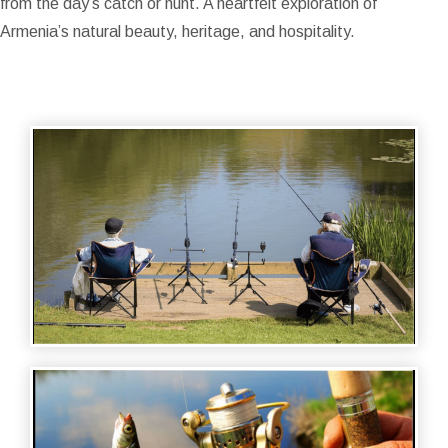
from the day’s catch or hunt. A heartfelt exploration of
Armenia’s natural beauty, heritage, and hospitality.
FISHING AND HUNTING - ՁԿՆՈՐՍԱԿԱՆ
ԱԿՈՒՄԲԻ ՀՅՈՒՐՆ Է ԱՐՄԵՆ ՔՈՉԱՐՅԱՆԸ