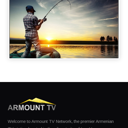
FISHING AND HUNTING - ՁԿՆՈՐՍՈՒԹՅՈՒՆ
ՁԿՆՈՐՍԱԿԱՆ ԱԿՈՒՄԲՈՒՄ
FISHING AND HUNTING - ՀԱՂՈՐԴՄԱՆ
ՀՅՈՒՐՆ Է ԱՐՄԵՆ ՔՈՉԱՐՅԱՆԸ
Welcome to Armount TV Network, the premier Armenian