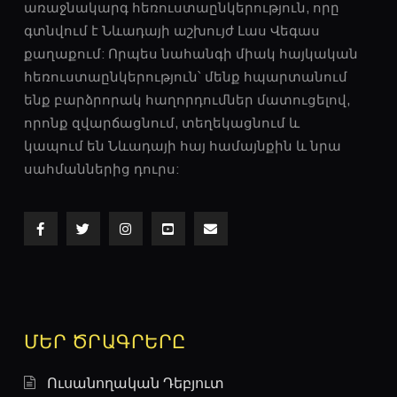
առաջնակարգ հեռուստաընկերություն, որը
գտնվում է Նևադայի աշխույժ Լաս ​​Վեգաս
քաղաքում: Որպես նահանգի միակ հայկական
հեռուստաընկերություն՝ մենք հպարտանում
ենք բարձրորակ հաղորդումներ մատուցելով,
որոնք զվարճացնում, տեղեկացնում և
կապում են Նևադայի հայ համայնքին և նրա
A DAY WITH FAMOUS PEOPLE - VAHRAM
սահմաններից դուրս:
PAPAZYAN
ՄԵՐ ԾՐԱԳՐԵՐԸ
Ուսանողական Դեբյուտ