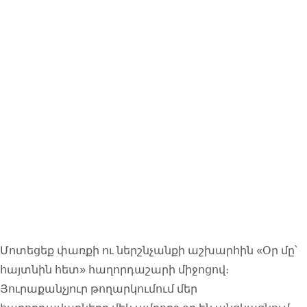
Մեկ օր
ճանաչված
մարդկանց
հետ
Մոտեցեք փառքի ու ներշնչանքի աշխարհին «Օր մը՝
հայտնին հետ» հաղորդաշարի միջոցով։
Յուրաքանչյուր թողարկումում մեր