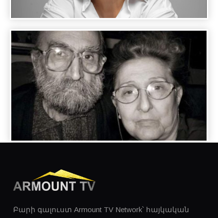
A DAY WITH FAMOUS PEOPLE - ANAHIT
KOCHARYAN
A DAY WITH FAMOUS PEOPLE - AGHASI
AYVAZYAN
Բարի գալուստ Armount TV Network՝ հայկական