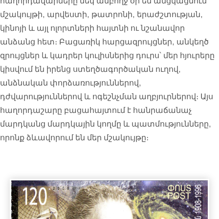
հաղորդավարները մեկ ամբողջ օր են անցկացնում
մշակույթի, արվեստի, թատրոնի, երաժշտության,
կինոյի և այլ ոլորտների հայտնի ու նշանավոր
անձանց հետ։ Բացառիկ հարցազրույցներ, անկեղծ
զրույցներ և կադրեր կուլիսներից դուրս՝ մեր հյուրերը
կիսվում են իրենց ստեղծագործական ուղով,
անձնական փորձառություններով,
դժվարություններով և ոգեշնչման աղբյուրներով։ Այս
հաղորդաշարը բացահայտում է հանրաճանաչ
մարդկանց մարդկային կողմը և պատմությունները,
որոնք ձևավորում են մեր մշակույթը։