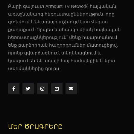
Բարի գալուստ Armount TV Network՝ հայկական
առաջնակարգ հեռուստաընկերություն, որը
գտնվում է Նևադայի աշխույժ Լաս ​​Վեգաս
քաղաքում: Որպես նահանգի միակ հայկական
հեռուստաընկերություն՝ մենք հպարտանում
ARMENIAN MASTERS - JEWELER ARA
GHAZARYAN
ենք բարձրորակ հաղորդումներ մատուցելով,
որոնք զվարճացնում, տեղեկացնում և
կապում են Նևադայի հայ համայնքին և նրա
սահմաններից դուրս:
ARMENIAN MASTERS - SCULPTOR NARINE
POLADIAN
ՄԵՐ ԾՐԱԳՐԵՐԸ