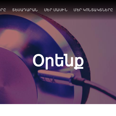
ԵՐԸ
ՏԵՍԱԴԱՐԱՆ
ՄԵՐ ՄԱՍԻՆ
ՄԵՐ ԿՈՆՏԱԿՏՆԵՐԸ
Օրենք