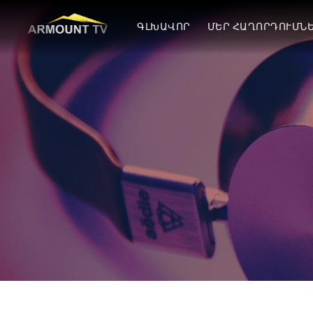
ԳԼԽԱՎՈՐ
ՄԵՐ ՀԱՂՈՐԴՈՒՄՆ