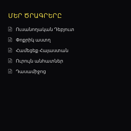
ՄԵՐ ԾՐԱԳՐԵՐԸ
Ուսանողական Դեբյուտ
Փոքրիկ աստղ
Համեցեք Հայաստան
Ուրույն անհատներ
Դասամիջոց