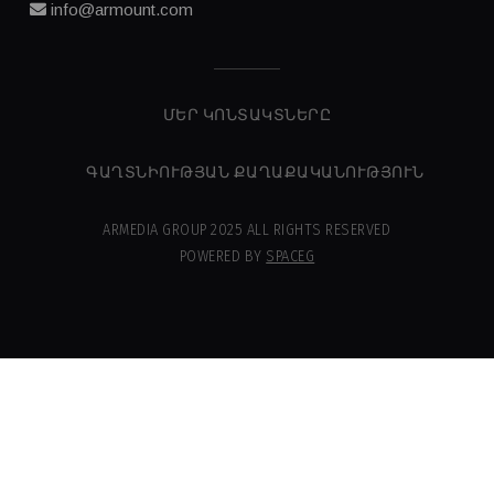
info@armount.com
ՄԵՐ ԿՈՆՏԱԿՏՆԵՐԸ
ԳԱՂՏՆԻՈՒԹՅԱՆ ՔԱՂԱՔԱԿԱՆՈՒԹՅՈՒՆ
ARMEDIA GROUP 2025 ALL RIGHTS RESERVED
POWERED BY
SPACEG